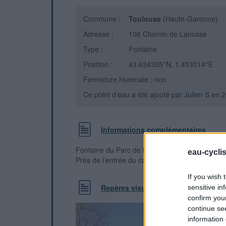
Commune :
Toulouse
(Haute-Garonne)
Adresse :
106 Chemin de Lanusse
Type :
Fontaine
Position :
43.634355°N, 1.453014°E
Fermeture hivernale : non
Ce point d'eau a été ajouté par
Julien S
en 2
Informations complémentaires
Fontaine du Parc de la Maourine, au bord du la
eau-cycli
Près de l’entrée du carrefour Chemin de Lan
If you wish 
Repères visuels
sensitive in
confirm you
continue se
information 