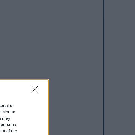
sonal or
ection to
ou may
 personal
out of the