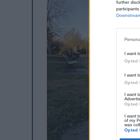
further disc
participants
Downstream 
Persona
I want t
Opted 
I want t
Opted 
I want 
Advertis
Opted 
I want t
of my P
was col
Opted 