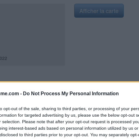
Afficher la carte
022
c en face des jeux pour enfants.
sme.com -
Do Not Process My Personal Information
usse-Avenue Bourgès-Maunoury.
to opt-out of the sale, sharing to third parties, or processing of your per
formation for targeted advertising by us, please use the below opt-out s
r selection. Please note that after your opt-out request is processed y
eing interest-based ads based on personal information utilized by us or
disclosed to third parties prior to your opt-out. You may separately opt-