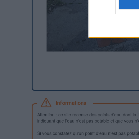
Informations
Attention : ce site recense des points d'eau dont la f
indiquant que l'eau n'est pas potable et que vous n'
Si vous constatez qu'un point d'eau n'est pas potable,