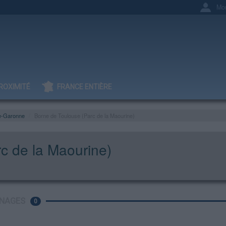
Mo
ROXIMITÉ
FRANCE ENTIÈRE
e-Garonne
Borne de Toulouse (Parc de la Maourine)
c de la Maourine)
NAGES
0