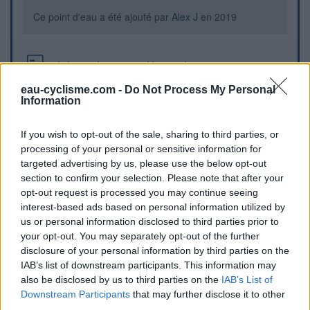
Ce point d'eau a été ajouté par
Alex J
en 2019
Informations complémentaires
eau-cyclisme.com -
Do Not Process My Personal
Accessible toute l'année, sur le canal en face du pont de
Information
mange-pommes
If you wish to opt-out of the sale, sharing to third parties, or
Repères visuels
processing of your personal or sensitive information for
targeted advertising by us, please use the below opt-out
section to confirm your selection. Please note that after your
opt-out request is processed you may continue seeing
interest-based ads based on personal information utilized by
us or personal information disclosed to third parties prior to
your opt-out. You may separately opt-out of the further
disclosure of your personal information by third parties on the
IAB’s list of downstream participants. This information may
also be disclosed by us to third parties on the
IAB’s List of
Downstream Participants
that may further disclose it to other
Afficher la carte
third parties.