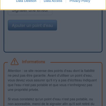
Data Deletion
Data Access
Privacy Policy
Signaler une erreur
Ajouter un point d'eau
Informations
Attention : ce site recense des points d'eau dont la fiabilité
ne peut pas être garantie. Avant d'utiliser un point d'eau,
vous devez vous assurer qu'il n'y a pas d'écriteau indiquant
que l'eau n'est pas potable et que vous n'enfreignez pas
une propriété privée.
Si vous constatez qu'un point d'eau n'est pas potable, ou
non-accessible, merci de le signaler afin qu'il soit retiré du