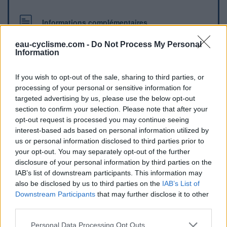
Informations complémentaires
Une fontaine en bois se trouve dans la montée du col de
eau-cyclisme.com -
Do Not Process My Personal
Joux Plane
Information
If you wish to opt-out of the sale, sharing to third parties, or
Repères visuels
processing of your personal or sensitive information for
targeted advertising by us, please use the below opt-out
section to confirm your selection. Please note that after your
opt-out request is processed you may continue seeing
interest-based ads based on personal information utilized by
us or personal information disclosed to third parties prior to
your opt-out. You may separately opt-out of the further
disclosure of your personal information by third parties on the
IAB’s list of downstream participants. This information may
Afficher la carte
also be disclosed by us to third parties on the
IAB’s List of
Downstream Participants
that may further disclose it to other
third parties.
Personal Data Processing Opt Outs