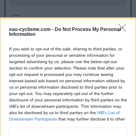
Informations complémentaires
eau-cyclisme.com -
Do Not Process My Personal
Sur la route du Granon, en montant, à droite après le
Information
parking
If you wish to opt-out of the sale, sharing to third parties, or
Repères visuels
processing of your personal or sensitive information for
targeted advertising by us, please use the below opt-out
section to confirm your selection. Please note that after your
opt-out request is processed you may continue seeing
interest-based ads based on personal information utilized by
us or personal information disclosed to third parties prior to
your opt-out. You may separately opt-out of the further
disclosure of your personal information by third parties on the
IAB’s list of downstream participants. This information may
also be disclosed by us to third parties on the
IAB’s List of
Afficher la carte
Downstream Participants
that may further disclose it to other
third parties.