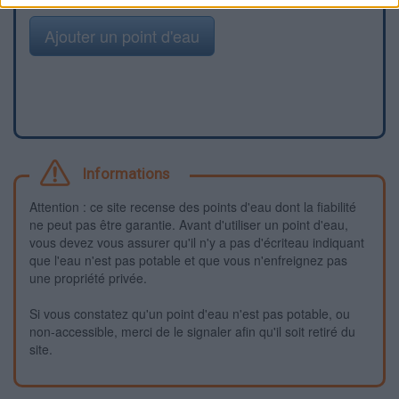
Ajouter un point d'eau
Informations
Attention : ce site recense des points d'eau dont la fiabilité
ne peut pas être garantie. Avant d'utiliser un point d'eau,
vous devez vous assurer qu'il n'y a pas d'écriteau indiquant
que l'eau n'est pas potable et que vous n'enfreignez pas
une propriété privée.
Si vous constatez qu'un point d'eau n'est pas potable, ou
non-accessible, merci de le signaler afin qu'il soit retiré du
site.