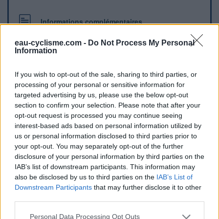
Informations complémentaires
Des toilettes se trouvent à côté de la place du marché, au
eau-cyclisme.com -
Do Not Process My Personal
coeur du village, sous un porche triangulaire en bois
Information
If you wish to opt-out of the sale, sharing to third parties, or
Repères visuels
processing of your personal or sensitive information for
targeted advertising by us, please use the below opt-out
section to confirm your selection. Please note that after your
opt-out request is processed you may continue seeing
interest-based ads based on personal information utilized by
us or personal information disclosed to third parties prior to
your opt-out. You may separately opt-out of the further
disclosure of your personal information by third parties on the
IAB’s list of downstream participants. This information may
Afficher la carte
also be disclosed by us to third parties on the
IAB’s List of
Downstream Participants
that may further disclose it to other
third parties.
Personal Data Processing Opt Outs