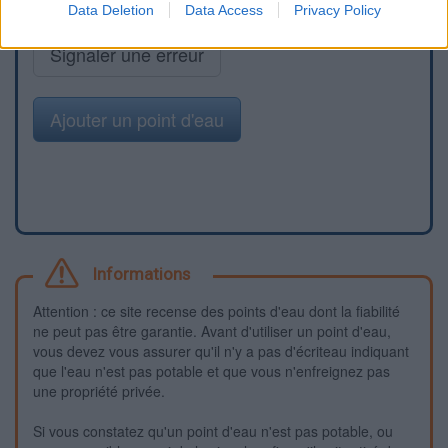
Data Deletion
Data Access
Privacy Policy
Signaler une erreur
Ajouter un point d'eau
Informations
Attention : ce site recense des points d'eau dont la fiabilité
ne peut pas être garantie. Avant d'utiliser un point d'eau,
vous devez vous assurer qu'il n'y a pas d'écriteau indiquant
que l'eau n'est pas potable et que vous n'enfreignez pas
une propriété privée.
Si vous constatez qu'un point d'eau n'est pas potable, ou