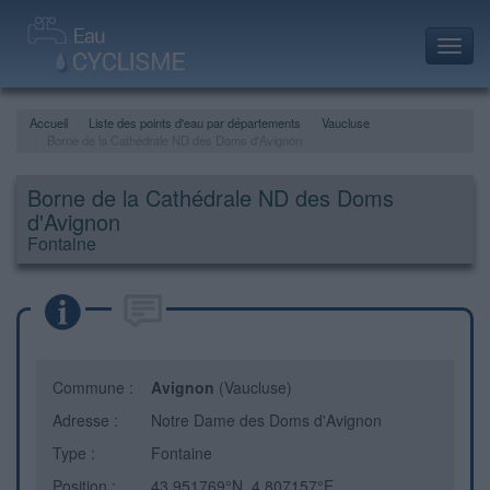
Toggl
navig
Accueil
Liste des points d'eau par départements
Vaucluse
Borne de la Cathédrale ND des Doms d'Avignon
Borne de la Cathédrale ND des Doms
d'Avignon
Fontaine
Commune :
Avignon
(Vaucluse)
Adresse :
Notre Dame des Doms d'Avignon
Type :
Fontaine
Position :
43.951769°N, 4.807157°E