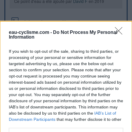
Ce point d'eau a été ajouté par
David F
en 2019
Informations complémentaires
eau-cyclisme.com -
Do Not Process My Personal
Le robinet se trouve derrière la murette coté cour en gravier
Information
Repères visuels
If you wish to opt-out of the sale, sharing to third parties, or
processing of your personal or sensitive information for
targeted advertising by us, please use the below opt-out
section to confirm your selection. Please note that after your
opt-out request is processed you may continue seeing
interest-based ads based on personal information utilized by
us or personal information disclosed to third parties prior to
your opt-out. You may separately opt-out of the further
disclosure of your personal information by third parties on the
IAB’s list of downstream participants. This information may
also be disclosed by us to third parties on the
IAB’s List of
Afficher la carte
Downstream Participants
that may further disclose it to other
third parties.