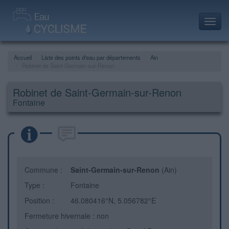
Toggl
navig
Accueil
Liste des points d'eau par départements
Ain
Robinet de Saint-Germain-sur-Renon
Robinet de Saint-Germain-sur-Renon
Fontaine
Commune :
Saint-Germain-sur-Renon
(Ain)
Type :
Fontaine
Position :
46.080416°N, 5.056782°E
Fermeture hivernale : non