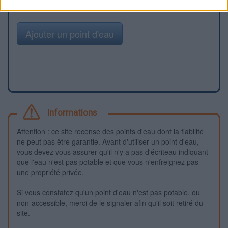
Signaler une erreur
Ajouter un point d'eau
Informations
Attention : ce site recense des points d'eau dont la fiabilité
ne peut pas être garantie. Avant d'utiliser un point d'eau,
vous devez vous assurer qu'il n'y a pas d'écriteau indiquant
que l'eau n'est pas potable et que vous n'enfreignez pas
une propriété privée.
Si vous constatez qu'un point d'eau n'est pas potable, ou
non-accessible, merci de le signaler afin qu'il soit retiré du
site.