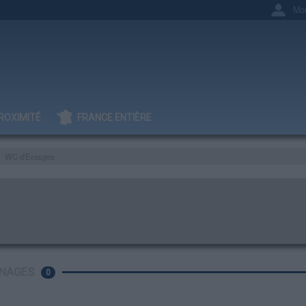
Mo
ROXIMITÉ
FRANCE ENTIÈRE
WC d'Evosges
NAGES
0