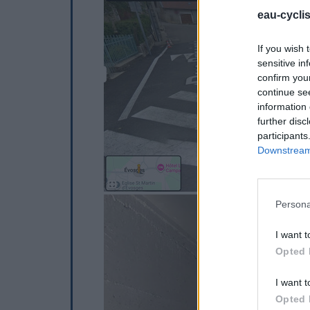
eau-cycli
If you wish 
sensitive in
confirm you
continue se
information 
further disc
participants
Downstream 
Persona
I want t
Opted 
I want t
Opted 