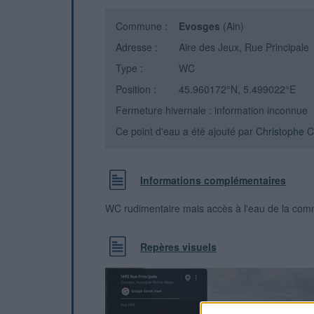
Commune :
Evosges
(Ain)
Adresse :
Aire des Jeux, Rue Principale
Type :
WC
Position :
45.960172°N, 5.499022°E
Fermeture hivernale : information inconnue
Ce point d'eau a été ajouté par
Christophe C
Informations complémentaires
WC rudimentaire mais accès à l'eau de la co
Repères visuels