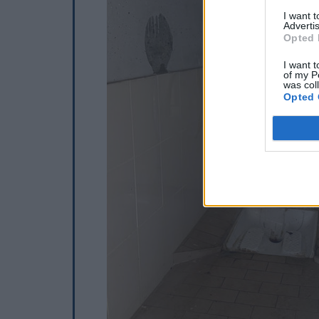
I want 
Advertis
Opted 
I want t
of my P
was col
Opted 