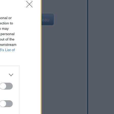
sonal or
Ajouter un point d'eau
ection to
ou may
 personal
out of the
 downstream
B’s List of