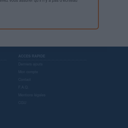
devez vous assurer qu'il n'y a pas d'écriteau
ACCES RAPIDE
Derniers ajouts
Mon compte
Contact
F.A.Q.
Mentions légales
CGU