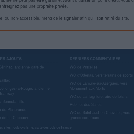
iabilité ne peut pas être garantie. Avant d'utiliser un point d'eau, vous 
enfreignez pas une propriété privée.
 ou non-accessible, merci de le signaler afin qu'il soit retiré du site.
ERS AJOUTS
DERNIERS COMMENTAIRES
érilhac, ancienne gare de
WC de Viricelles
y
WC d'Odenas, vers terrains de sports
aillac
WC de Lamure-sur-Azergues, vers
ollonges-la-Rouge, ancienne
Monument aux Morts
 tramway
WC de La Tagnière, aire de loisirs
e Bonnefamille
Robinet des Salles
e de Picherande
WC de Saint-Just-en-Chevalet, vers
e de La Cubouch
grands carrefours
es sites :
cols cyclisme
,
carte des cols de France