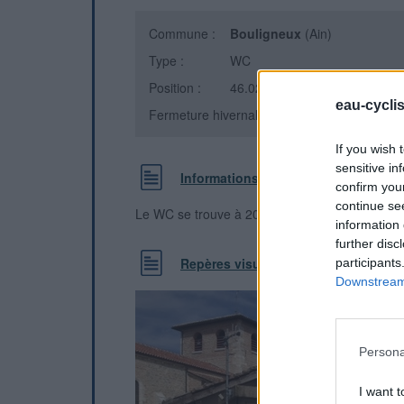
Commune :
Bouligneux
(Ain)
Type :
WC
Position :
46.022364°N, 4.990493°E
eau-cycli
Fermeture hivernale : information inconnue
If you wish 
sensitive in
Informations complémentaires
confirm you
continue se
Le WC se trouve à 20 m au Sud de l'église, sur 
information 
further disc
Repères visuels
participants
Downstream 
Persona
I want t