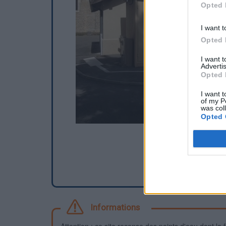
Opted 
I want t
Opted 
I want 
Advertis
Opted 
I want t
of my P
was col
Opted 
Informations