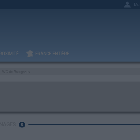
Mo
ROXIMITÉ
FRANCE ENTIÈRE
WC de Bouligneux
NAGES
0