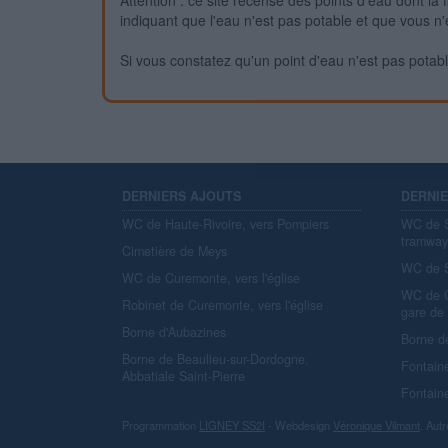
Attention : ce site recense des points d'eau dont la f
indiquant que l'eau n'est pas potable et que vous n'
Si vous constatez qu'un point d'eau n'est pas potable,
DERNIERS AJOUTS
DERNI
WC de Haute-Rivoire, vers Pompiers
WC de S
tramwa
Cimetière de Meys
WC de S
WC de Curemonte, vers l'église
WC de C
Robinet de Curemonte, vers l'église
gare de
Borne d'Aubazines
Borne d
Borne de Beaulieu-sur-Dordogne,
Fontain
Abbatiale Saint-Pierre
Fontain
Programmation
LIGNEY SS2I
- Webdesign
Véronique Vilmant
. Autr