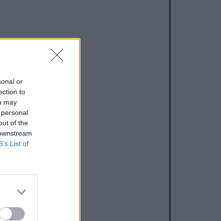
sonal or
ection to
ou may
 personal
out of the
 downstream
B’s List of