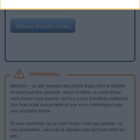
Signaler une erreur
Ajouter un point d'eau
Informations
Attention : ce site recense des points d'eau dont la fiabilité
ne peut pas être garantie. Avant d'utiliser un point d'eau,
vous devez vous assurer qu'il n'y a pas d'écriteau indiquant
que l'eau n'est pas potable et que vous n'enfreignez pas
une propriété privée.
Si vous constatez qu'un point d'eau n'est pas potable, ou
non-accessible, merci de le signaler afin qu'il soit retiré du
site.