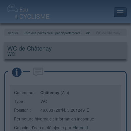
Toggl
navig
Accueil
Liste des points d'eau par départements
Ain
WC de Châtenay
WC de Châtenay
WC
Commune :
Châtenay
(Ain)
Type :
WC
Position :
46.033728°N, 5.201249°E
Fermeture hivernale : information inconnue
Ce point d'eau a été ajouté par
Florent L