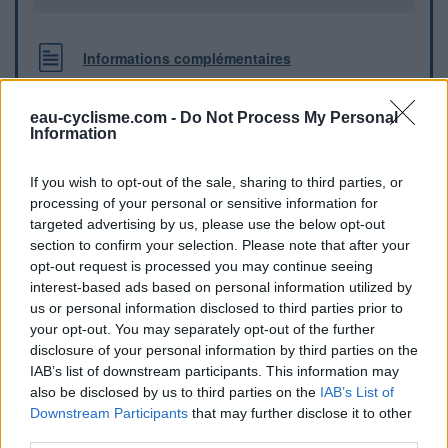
Informations complémentaires
Des toilettes se trouvent au bout du parking le long de
l'église.
eau-cyclisme.com -
Do Not Process My Personal
Information
Repères visuels
If you wish to opt-out of the sale, sharing to third parties, or
processing of your personal or sensitive information for
targeted advertising by us, please use the below opt-out
section to confirm your selection. Please note that after your
opt-out request is processed you may continue seeing
interest-based ads based on personal information utilized by
us or personal information disclosed to third parties prior to
your opt-out. You may separately opt-out of the further
disclosure of your personal information by third parties on the
IAB’s list of downstream participants. This information may
also be disclosed by us to third parties on the
IAB’s List of
Downstream Participants
that may further disclose it to other
Afficher la carte
third parties.