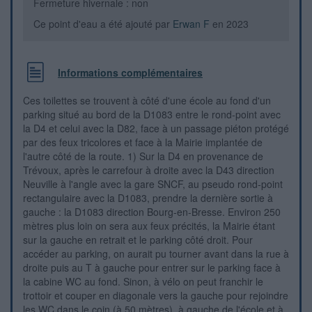
Fermeture hivernale : non
Ce point d'eau a été ajouté par
Erwan F
en 2023
Informations complémentaires
Ces toilettes se trouvent à côté d'une école au fond d'un
parking situé au bord de la D1083 entre le rond-point avec
la D4 et celui avec la D82, face à un passage piéton protégé
par des feux tricolores et face à la Mairie implantée de
l'autre côté de la route. 1) Sur la D4 en provenance de
Trévoux, après le carrefour à droite avec la D43 direction
Neuville à l'angle avec la gare SNCF, au pseudo rond-point
rectangulaire avec la D1083, prendre la dernière sortie à
gauche : la D1083 direction Bourg-en-Bresse. Environ 250
mètres plus loin on sera aux feux précités, la Mairie étant
sur la gauche en retrait et le parking côté droit. Pour
accéder au parking, on aurait pu tourner avant dans la rue à
droite puis au T à gauche pour entrer sur le parking face à
la cabine WC au fond. Sinon, à vélo on peut franchir le
trottoir et couper en diagonale vers la gauche pour rejoindre
les WC dans le coin (à 50 mètres), à gauche de l'école et à