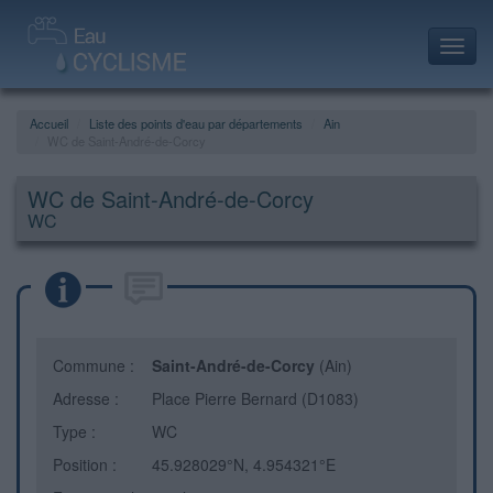
Toggl
navig
Accueil
Liste des points d'eau par départements
Ain
WC de Saint-André-de-Corcy
WC de Saint-André-de-Corcy
WC
Commune :
Saint-André-de-Corcy
(Ain)
Adresse :
Place Pierre Bernard (D1083)
Type :
WC
Position :
45.928029°N, 4.954321°E