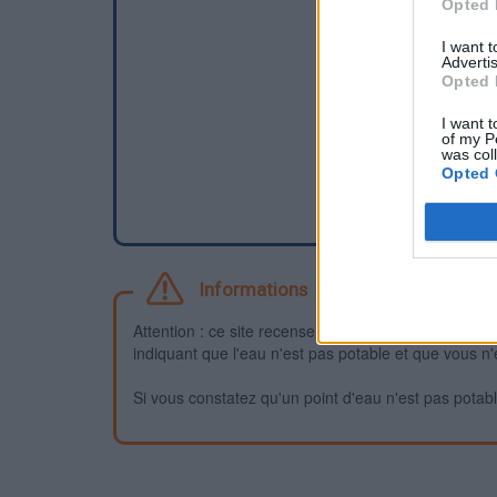
Opted 
I want 
Advertis
Opted 
I want t
of my P
was col
Opted 
Informations
Attention : ce site recense des points d'eau dont la f
indiquant que l'eau n'est pas potable et que vous n'
Si vous constatez qu'un point d'eau n'est pas potable,