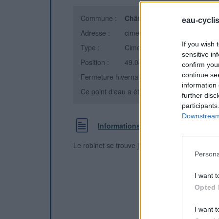
Commune :
Château-Thierry
(Aisne)
eau-cycli
Adresse :
cimetière
If you wish 
Type :
Cimetière
sensitive in
Position :
49.048596°N, 3.401434°E
confirm you
continue se
Fermeture hivernale : information inconnue
information 
Ce point d'eau a été ajouté par
Anton P
en 2
further disc
participants
Downstream 
Informations complémentaires
Le robinet se trouve juste à l'entrée, 1 mètre der
Persona
I want t
Opted 
I want t