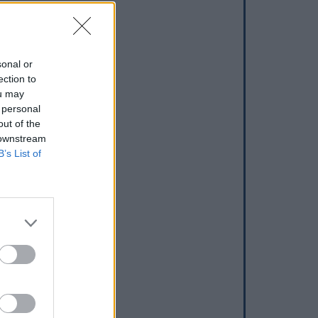
sonal or
ection to
ou may
 personal
out of the
 downstream
B’s List of