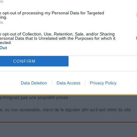
In
to opt-out of processing my Personal Data for Targeted
ing.
Signaler une erreur
In
o opt-out of Collection, Use, Retention, Sale, and/or Sharing
ersonal Data that Is Unrelated with the Purposes for which it
lected.
Out
CONFIRM
Data Deletion
Data Access
Privacy Policy
iabilité ne peut pas être garantie. Avant d'utiliser un point d'eau, vous 
enfreignez pas une propriété privée.
 ou non-accessible, merci de le signaler afin qu'il soit retiré du site.