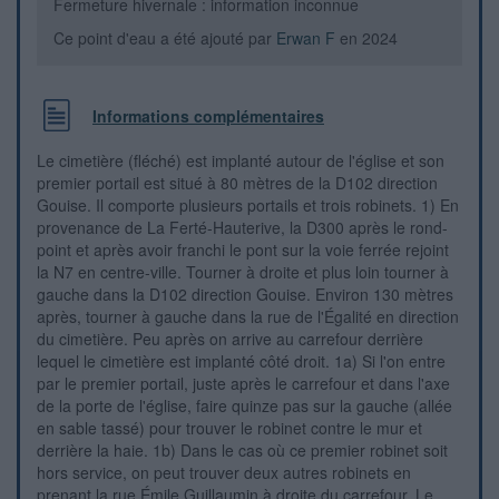
Fermeture hivernale : information inconnue
Ce point d'eau a été ajouté par
Erwan F
en 2024
Informations complémentaires
Le cimetière (fléché) est implanté autour de l'église et son
premier portail est situé à 80 mètres de la D102 direction
Gouise. Il comporte plusieurs portails et trois robinets. 1) En
provenance de La Ferté-Hauterive, la D300 après le rond-
point et après avoir franchi le pont sur la voie ferrée rejoint
la N7 en centre-ville. Tourner à droite et plus loin tourner à
gauche dans la D102 direction Gouise. Environ 130 mètres
après, tourner à gauche dans la rue de l'Égalité en direction
du cimetière. Peu après on arrive au carrefour derrière
lequel le cimetière est implanté côté droit. 1a) Si l'on entre
par le premier portail, juste après le carrefour et dans l'axe
de la porte de l'église, faire quinze pas sur la gauche (allée
en sable tassé) pour trouver le robinet contre le mur et
derrière la haie. 1b) Dans le cas où ce premier robinet soit
hors service, on peut trouver deux autres robinets en
prenant la rue Émile Guillaumin à droite du carrefour. Le