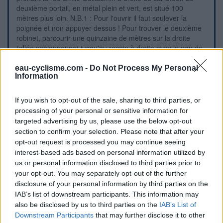
deuxième portail, en métal plein et vert, est situé 100
mètres plus loin. N.B.1 : Pour l'ouvrir il faut soulever la
poignée et non appuyer dessus ! Pour trouver le deuxième
robinet, parcourir une quinzaine de mètres sur la droite
(allée sablonneuse) jusqu'au recoin à droite avec le pan de
mur de séparation des deux parties du cimetière. N.B.2 : Le
deuxième portail vert à droite de l'autre, est verrouillé. 1c)
eau-cyclisme.com -
Do Not Process My Personal
Information
Encore plus loin, on peut entrer dans la partie la plus
récente, par le portillon à gauche du troisième portail, à
barreaux noirs, pour trouver le troisième robinet
If you wish to opt-out of the sale, sharing to third parties, or
immédiatement à gauche.
processing of your personal or sensitive information for
targeted advertising by us, please use the below opt-out
section to confirm your selection. Please note that after your
Repères visuels
opt-out request is processed you may continue seeing
interest-based ads based on personal information utilized by
us or personal information disclosed to third parties prior to
your opt-out. You may separately opt-out of the further
disclosure of your personal information by third parties on the
IAB’s list of downstream participants. This information may
also be disclosed by us to third parties on the
IAB’s List of
Downstream Participants
that may further disclose it to other