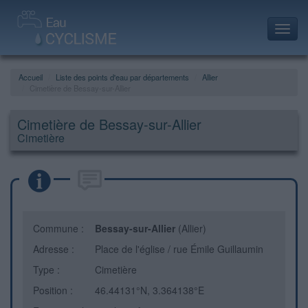
Toggl
navig
Accueil
Liste des points d'eau par départements
Allier
Cimetière de Bessay-sur-Allier
Cimetière de Bessay-sur-Allier
Cimetière
Commune :
Bessay-sur-Allier
(Allier)
Adresse :
Place de l'église / rue Émile Guillaumin
Type :
Cimetière
Position :
46.44131°N, 3.364138°E