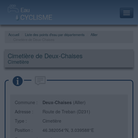
Toggl
navig
Accueil
Liste des points d'eau par départements
Allier
Cimetière de Deux-Chaises
Cimetière de Deux-Chaises
Cimetière
Commune :
Deux-Chaises
(Allier)
Adresse :
Route de Treban (D231)
Type :
Cimetière
Position :
46.382054°N, 3.039588°E