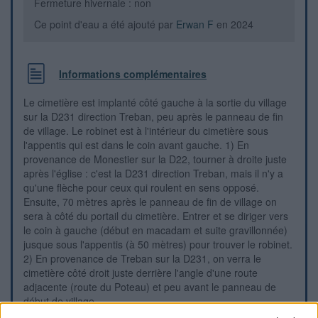
Fermeture hivernale : non
Ce point d'eau a été ajouté par
Erwan F
en 2024
Informations complémentaires
Le cimetière est implanté côté gauche à la sortie du village
sur la D231 direction Treban, peu après le panneau de fin
de village. Le robinet est à l'intérieur du cimetière sous
l'appentis qui est dans le coin avant gauche. 1) En
provenance de Monestier sur la D22, tourner à droite juste
après l'église : c'est la D231 direction Treban, mais il n'y a
qu'une flèche pour ceux qui roulent en sens opposé.
Ensuite, 70 mètres après le panneau de fin de village on
sera à côté du portail du cimetière. Entrer et se diriger vers
le coin à gauche (début en macadam et suite gravillonnée)
jusque sous l'appentis (à 50 mètres) pour trouver le robinet.
2) En provenance de Treban sur la D231, on verra le
cimetière côté droit juste derrière l'angle d'une route
adjacente (route du Poteau) et peu avant le panneau de
début de village.