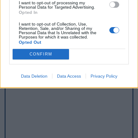
I want to opt-out of processing my
Personal Data for Targeted Advertising.
Afficher la carte
Opted In
I want to opt-out of Collection, Use,
Retention, Sale, and/or Sharing of my
Personal Data that Is Unrelated with the
Purposes for which it was collected.
Opted Out
CONFIRM
Data Deletion
Data Access
Privacy Policy