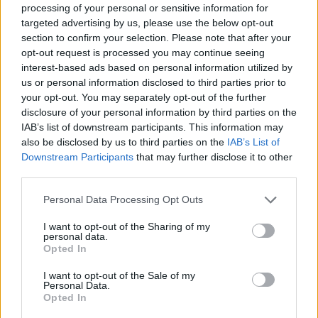
processing of your personal or sensitive information for
l'intérieur à gauche de ce portail. N.B. : En ressortant de
targeted advertising by us, please use the below opt-out
l'impasse, si vers la Mairie on tourne à droite dans la suite
section to confirm your selection. Please note that after your
de la rue de la Banésie, on débouche ensuite sur la D36 à
opt-out request is processed you may continue seeing
côté d'un pont sur la voie ferrée (direction Biozat à droite).
interest-based ads based on personal information utilized by
us or personal information disclosed to third parties prior to
Repères visuels
your opt-out. You may separately opt-out of the further
disclosure of your personal information by third parties on the
IAB’s list of downstream participants. This information may
also be disclosed by us to third parties on the
IAB’s List of
Downstream Participants
that may further disclose it to other
third parties.
Personal Data Processing Opt Outs
I want to opt-out of the Sharing of my
personal data.
Opted In
I want to opt-out of the Sale of my
Personal Data.
Opted In