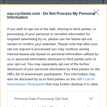
cette route pour arriver au cimetière plus loin côté gauche.
N.B. : Les horaires d'ouverture sont : de 9h à 18h30 d'avril à
septembre, et de 9h à 16h30 d'octobre à mars.
eau-cyclisme.com -
Do Not Process My Personal
Information
Repères visuels
If you wish to opt-out of the sale, sharing to third parties, or
processing of your personal or sensitive information for
targeted advertising by us, please use the below opt-out
section to confirm your selection. Please note that after your
opt-out request is processed you may continue seeing
interest-based ads based on personal information utilized by
us or personal information disclosed to third parties prior to
your opt-out. You may separately opt-out of the further
disclosure of your personal information by third parties on the
IAB’s list of downstream participants. This information may
also be disclosed by us to third parties on the
IAB’s List of
Downstream Participants
that may further disclose it to other
third parties.
Personal Data Processing Opt Outs