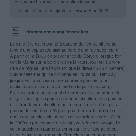
Fermeture hivernale : information inconnue
Ce point d'eau a été ajouté par
Erwan F
en 2022
Informations complémentaires
Le cimetière est implanté à gauche de l'église située au
fond d'une esplanade sise au bord d'une rue secondaire. 1)
A partir de la D989 en provenance du Donjon, lorsque l'on
voit la Mairie sur le bord droit de la route, tourner à droite
(rue de l'église, une flèche indique la direction du cimetière).
Suivre cette rue qui se prolonge en ''route du Tremblay''
jusqu'à voir au niveau d'une courbe à gauche, une
esplanade sur la droite au fond de laquelle on aperçoit
l'église derrière un bosquet d'arbres plantés au milieu. Se
diriger vers l'église pour accéder au cimetière à sa gauche
et entrer dans le cimetière par le premier portail (le plus
proche de l'entrée de l'église) pour trouver le robinet sur la
droite un peu plus loin, dans le coin derrière l'église. 2) Sur
la D989 en provenance de Jaligny-sur-Besbre, lorsque l'on
voit à gauche un panneau annonçant le village au début
d'une petite route (route du Tremblay), on peut prendre