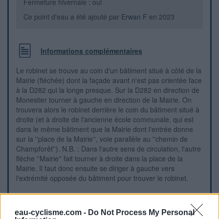
Fermeture hivernale : oui
Ce point d'eau a été ajouté par
Erwan F
en 2023
Informations complémentaires
Le robinet se trouve au coin d'un bâtiment situé à côté de la
Mairie (fléchée) dont la façade avant n'est pas orientée face
à la D282 qui la longe presque. Sur la D282 en direction de
Monestier tourner à gauche en direction de la Mairie. On
trouvera alors le robinet derrière le coin du bâtiment situé à
droite (et à droite de l'ancienne école communale, qui est
dans le même bâtiment que la Mairie dont l'entrée donne
sur la ''place de la Mairie'', voie parallèle au ''chemin de
Champforêt''). N.B. : Dans l'autre sens de circulation, l'autre
flèche ''Mairie'' fait tourner à droite dans la place de la
Mairie. Il faut donc ensuite se diriger à gauche vers
l'extrémité opposée du bâtiment pour trouver le robinet.
Repères visuels
eau-cyclisme.com -
Do Not Process My Personal