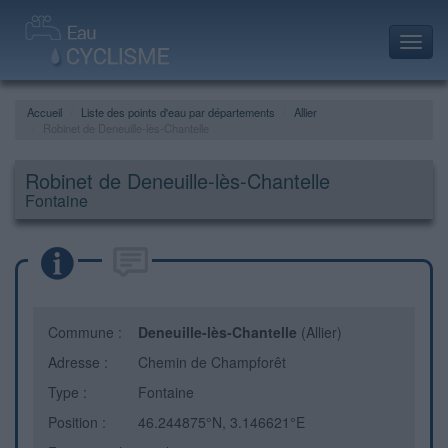
Toggl
navig
Accueil
Liste des points d'eau par départements
Allier
Robinet de Deneuille-lès-Chantelle
Robinet de Deneuille-lès-Chantelle
Fontaine
Commune :
Deneuille-lès-Chantelle
(Allier)
Adresse :
Chemin de Champforêt
Type :
Fontaine
Position :
46.244875°N, 3.146621°E