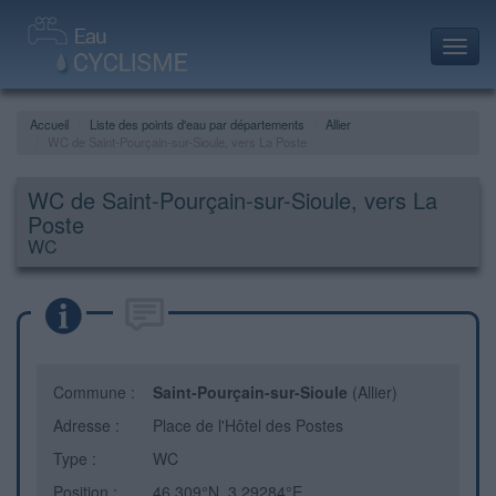
Toggl
navig
Accueil
Liste des points d'eau par départements
Allier
WC de Saint-Pourçain-sur-Sioule, vers La Poste
WC de Saint-Pourçain-sur-Sioule, vers La
Poste
WC
Commune :
Saint-Pourçain-sur-Sioule
(Allier)
Adresse :
Place de l'Hôtel des Postes
Type :
WC
Position :
46.309°N, 3.29284°E