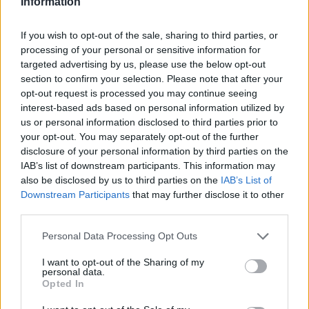
Information
son parking (flèche ''WC publics''). Se diriger vers le fond et
vers la gauche pour trouver le petit bâtiment des toilettes
If you wish to opt-out of the sale, sharing to third parties, or
accolé au pignon de la caserne des Pompiers. P.S.1 : Si on
processing of your personal or sensitive information for
va à Saulzet, ne pas reprendre la suite de la D2009 (route à
targeted advertising by us, please use the below opt-out
très grande circulation) mais la rue parallèle de l'autre côté
section to confirm your selection. Please note that after your
du long parking : en suivant le fléchage d'un itinéraire cyclo
opt-out request is processed you may continue seeing
on monte vers le cimetière puis on traverse la D2009 pour
interest-based ads based on personal information utilized by
prendre presque en face la D415 direction Saulzet. P.S.2 :
Si on suit l'autre fléchage cyclo (direction Moulins), on
us or personal information disclosed to third parties prior to
arrivera d'abord dans le village de Contigny.
your opt-out. You may separately opt-out of the further
disclosure of your personal information by third parties on the
IAB’s list of downstream participants. This information may
Repères visuels
also be disclosed by us to third parties on the
IAB’s List of
Downstream Participants
that may further disclose it to other
third parties.
Personal Data Processing Opt Outs
I want to opt-out of the Sharing of my
personal data.
Opted In