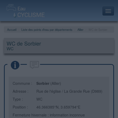
Toggl
navig
Accueil
Liste des points d'eau par départements
Allier
WC de Sorbier
WC de Sorbier
WC
Commune :
Sorbier
(Allier)
Adresse :
Rue de l'église / La Grande Rue (D989)
Type :
WC
Position :
46.366385°N, 3.659794°E
Fermeture hivernale : information inconnue