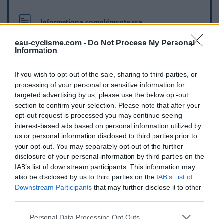
Informations complémentaires
Une fontaine se trouve sur la gauche peu après l'entrée du
eau-cyclisme.com -
Do Not Process My Personal
village en arrivant d'Ongles.
Information
If you wish to opt-out of the sale, sharing to third parties, or
Repères visuels
processing of your personal or sensitive information for
targeted advertising by us, please use the below opt-out
section to confirm your selection. Please note that after your
opt-out request is processed you may continue seeing
interest-based ads based on personal information utilized by
us or personal information disclosed to third parties prior to
your opt-out. You may separately opt-out of the further
disclosure of your personal information by third parties on the
IAB’s list of downstream participants. This information may
Afficher la carte
also be disclosed by us to third parties on the
IAB’s List of
Downstream Participants
that may further disclose it to other
third parties.
Personal Data Processing Opt Outs