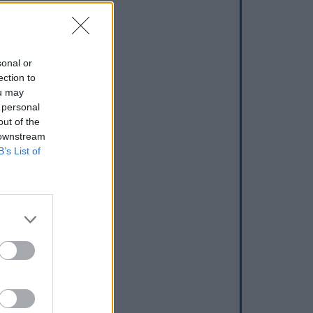
sonal or
ection to
ou may
 personal
out of the
 downstream
B’s List of