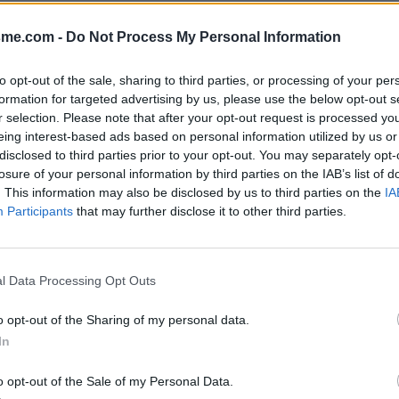
Afficher la carte
s-Maritimes)
sme.com -
Do Not Process My Personal Information
to opt-out of the sale, sharing to third parties, or processing of your per
formation for targeted advertising by us, please use the below opt-out s
r selection. Please note that after your opt-out request is processed y
eing interest-based ads based on personal information utilized by us or
disclosed to third parties prior to your opt-out. You may separately opt-
losure of your personal information by third parties on the IAB’s list of
. This information may also be disclosed by us to third parties on the
IA
 fond de la voie
Participants
that may further disclose it to other third parties.
l Data Processing Opt Outs
o opt-out of the Sharing of my personal data.
In
o opt-out of the Sale of my Personal Data.