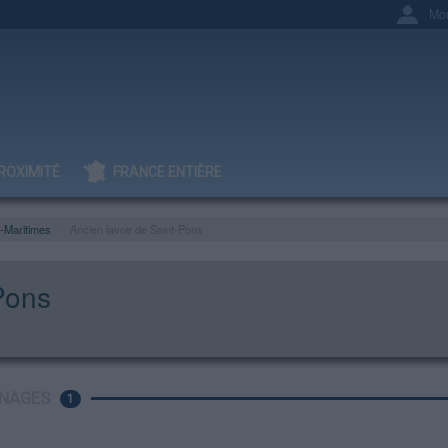
Mo
ROXIMITÉ
FRANCE ENTIÈRE
-Maritimes
Ancien lavoir de Saint-Pons
Pons
NAGES
1