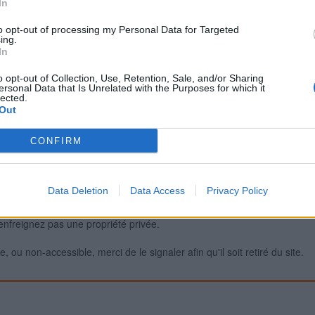
In
to opt-out of processing my Personal Data for Targeted
ing.
Signaler une erreur
In
o opt-out of Collection, Use, Retention, Sale, and/or Sharing
ersonal Data that Is Unrelated with the Purposes for which it
lected.
Out
CONFIRM
Data Deletion
Data Access
Privacy Policy
iabilité ne peut pas être garantie. Avant d'utiliser un point d'eau, vous 
enfreignez pas une propriété privée.
 ou non-accessible, merci de le signaler afin qu'il soit retiré du site.