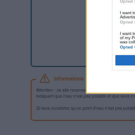
Opted 
I want 
Advertis
Opted 
I want t
of my P
was col
Opted 
Informations
Attention : ce site recense des points d'eau dont la f
indiquant que l'eau n'est pas potable et que vous n'
Si vous constatez qu'un point d'eau n'est pas potable,