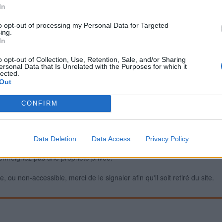
In
to opt-out of processing my Personal Data for Targeted
ing.
Signaler une erreur
In
o opt-out of Collection, Use, Retention, Sale, and/or Sharing
ersonal Data that Is Unrelated with the Purposes for which it
lected.
Out
CONFIRM
Data Deletion
Data Access
Privacy Policy
iabilité ne peut pas être garantie. Avant d'utiliser un point d'eau, vous 
enfreignez pas une propriété privée.
 ou non-accessible, merci de le signaler afin qu'il soit retiré du site.