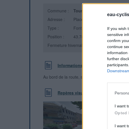
Commune :
Tourette Levens
(Alpes-Marit
eau-cycli
Adresse :
Place du Dr Paul Simon
Type :
Fontaine
If you wish 
sensitive in
Position :
43.786471°N, 7.275871°E
confirm you
Fermeture hivernale : non
continue se
information 
further disc
participants
Informations complémentaires
Downstream 
Au bord de la route, sur l'esplanade
Repères visuels
Persona
I want t
Opted 
I want t