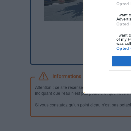
Opted 
I want 
Advertis
Opted 
I want t
of my P
was col
Opted 
Informations
Attention : ce site recense des points d'eau dont la f
indiquant que l'eau n'est pas potable et que vous n'
Si vous constatez qu'un point d'eau n'est pas potable,