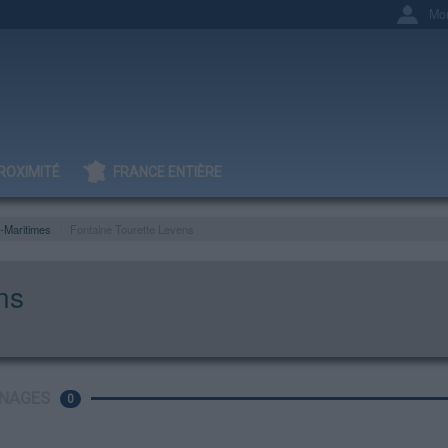
Mo
ROXIMITÉ
FRANCE ENTIÈRE
-Maritimes
Fontaine Tourette Levens
ns
NAGES
0