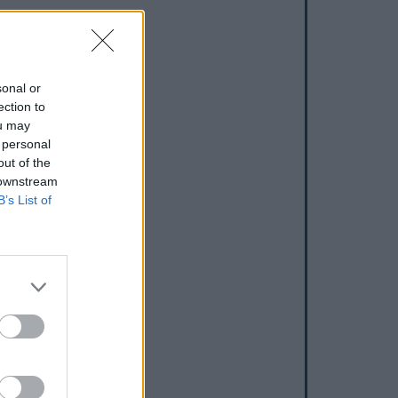
sonal or
ection to
ou may
 personal
out of the
 downstream
B’s List of