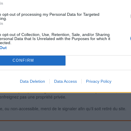
In
to opt-out of processing my Personal Data for Targeted
ing.
Signaler une erreur
In
o opt-out of Collection, Use, Retention, Sale, and/or Sharing
ersonal Data that Is Unrelated with the Purposes for which it
lected.
Out
CONFIRM
Data Deletion
Data Access
Privacy Policy
iabilité ne peut pas être garantie. Avant d'utiliser un point d'eau, vous 
enfreignez pas une propriété privée.
 ou non-accessible, merci de le signaler afin qu'il soit retiré du site.