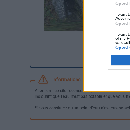
Opted 
I want 
Advertis
Opted 
I want t
of my P
was col
Opted 
Informations
Attention : ce site recense des points d'eau dont la f
indiquant que l'eau n'est pas potable et que vous n'
Si vous constatez qu'un point d'eau n'est pas potable,