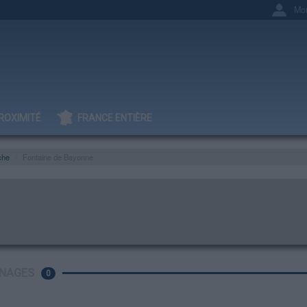
Mo
ROXIMITÉ
FRANCE ENTIÈRE
che
Fontaine de Bayonne
NAGES
0