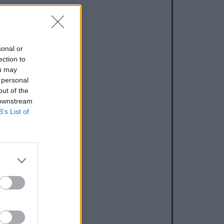
sonal or
ection to
ou may
 personal
out of the
 downstream
B’s List of