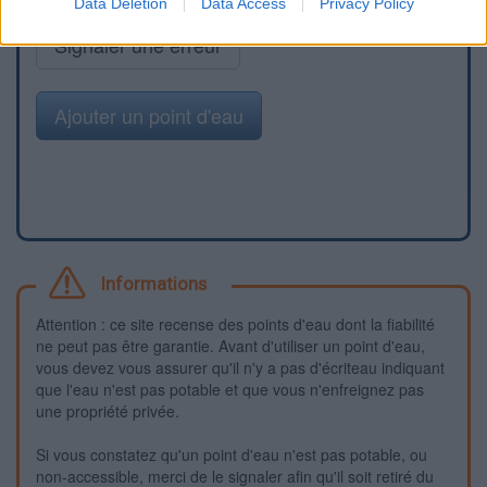
Data Deletion
Data Access
Privacy Policy
Signaler une erreur
Ajouter un point d'eau
Informations
Attention : ce site recense des points d'eau dont la fiabilité
ne peut pas être garantie. Avant d'utiliser un point d'eau,
vous devez vous assurer qu'il n'y a pas d'écriteau indiquant
que l'eau n'est pas potable et que vous n'enfreignez pas
une propriété privée.
Si vous constatez qu'un point d'eau n'est pas potable, ou
non-accessible, merci de le signaler afin qu'il soit retiré du