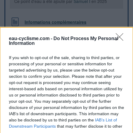
Ce point d'eau a été ajouté par
Samuel I
en 2025
Informations complémentaires
Sur la place, près du local poubelle
eau-cyclisme.com -
Do Not Process My Personal
Information
Repères visuels
If you wish to opt-out of the sale, sharing to third parties, or
processing of your personal or sensitive information for
targeted advertising by us, please use the below opt-out
section to confirm your selection. Please note that after your
opt-out request is processed you may continue seeing
interest-based ads based on personal information utilized by
us or personal information disclosed to third parties prior to
your opt-out. You may separately opt-out of the further
disclosure of your personal information by third parties on the
IAB’s list of downstream participants. This information may
also be disclosed by us to third parties on the
IAB’s List of
Downstream Participants
that may further disclose it to other
Afficher la carte
third parties.