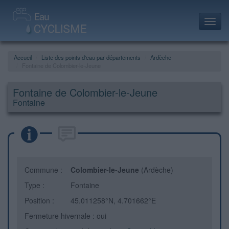
Toggl
navig
Accueil
Liste des points d'eau par départements
Ardèche
Fontaine de Colombier-le-Jeune
Fontaine de Colombier-le-Jeune
Fontaine
Commune :
Colombier-le-Jeune
(Ardèche)
Type :
Fontaine
Position :
45.011258°N, 4.701662°E
Fermeture hivernale : oui