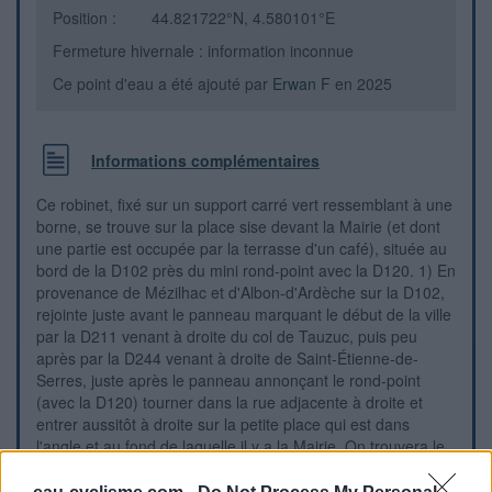
Position :
44.821722°N, 4.580101°E
Fermeture hivernale : information inconnue
Ce point d'eau a été ajouté par
Erwan F
en 2025
Informations complémentaires
Ce robinet, fixé sur un support carré vert ressemblant à une
borne, se trouve sur la place sise devant la Mairie (et dont
une partie est occupée par la terrasse d'un café), située au
bord de la D102 près du mini rond-point avec la D120. 1) En
provenance de Mézilhac et d'Albon-d'Ardèche sur la D102,
rejointe juste avant le panneau marquant le début de la ville
par la D211 venant à droite du col de Tauzuc, puis peu
après par la D244 venant à droite de Saint-Étienne-de-
Serres, juste après le panneau annonçant le rond-point
(avec la D120) tourner dans la rue adjacente à droite et
entrer aussitôt à droite sur la petite place qui est dans
l'angle et au fond de laquelle il y a la Mairie. On trouvera le
robinet sur son support au milieu de cette place, dont une
partie est occupée par la terrasse d'un bar-restaurant. 2) En