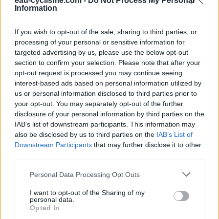
eau-cyclisme.com -
Do Not Process My Personal
Information
provenance des Ollières-sur-Eyrieux et du lieu-dit Le
Moulinon sur la D120, au mini rond-point tourner à gauche
(deuxième sortie) dans la D102 en direction de Mézilhac. À
If you wish to opt-out of the sale, sharing to third parties, or
peine quelques mètres après, tourner à gauche devant la
processing of your personal or sensitive information for
place qui est derrière le carrefour avec cette rue adjacente.
targeted advertising by us, please use the below opt-out
Entrer sur cette place par son côté pour trouver le robinet
section to confirm your selection. Please note that after your
au milieu à quelques pas.
opt-out request is processed you may continue seeing
interest-based ads based on personal information utilized by
us or personal information disclosed to third parties prior to
Repères visuels
your opt-out. You may separately opt-out of the further
disclosure of your personal information by third parties on the
IAB’s list of downstream participants. This information may
also be disclosed by us to third parties on the
IAB’s List of
Downstream Participants
that may further disclose it to other
third parties.
Personal Data Processing Opt Outs
I want to opt-out of the Sharing of my
personal data.
Opted In