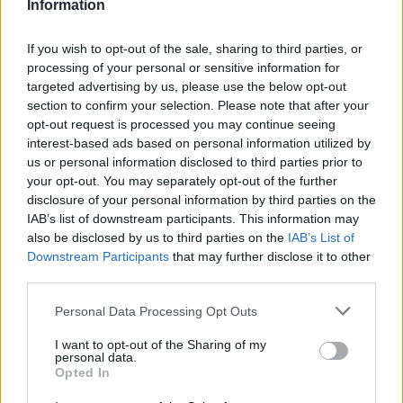
Information
loin, à l'intersection à côté du panneau annonçant le rond-
point D4 / D579, tourner à gauche (dans la D4 en sens
If you wish to opt-out of the sale, sharing to third parties, or
opposé au rond-point) puis rouler tout droit jusqu'au stop du
carrefour où la D4 fait un angle droit vers la droite. Prendre
processing of your personal or sensitive information for
alors la rue en face pour trouver les toilettes quelques
targeted advertising by us, please use the below opt-out
mètres après côté droit.
section to confirm your selection. Please note that after your
opt-out request is processed you may continue seeing
interest-based ads based on personal information utilized by
Repères visuels
us or personal information disclosed to third parties prior to
your opt-out. You may separately opt-out of the further
disclosure of your personal information by third parties on the
IAB’s list of downstream participants. This information may
also be disclosed by us to third parties on the
IAB’s List of
Downstream Participants
that may further disclose it to other
third parties.
Personal Data Processing Opt Outs
I want to opt-out of the Sharing of my
personal data.
Opted In