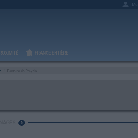
Mo
ROXIMITÉ
FRANCE ENTIÈRE
e
Fontaine de Prayols
NAGES
0