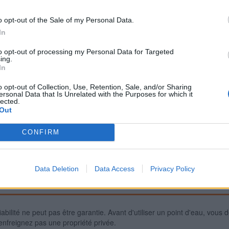
o opt-out of the Sale of my Personal Data.
In
Signaler une erreur
to opt-out of processing my Personal Data for Targeted
ing.
In
o opt-out of Collection, Use, Retention, Sale, and/or Sharing
ersonal Data that Is Unrelated with the Purposes for which it
lected.
Out
CONFIRM
Data Deletion
Data Access
Privacy Policy
iabilité ne peut pas être garantie. Avant d'utiliser un point d'eau, vous 
enfreignez pas une propriété privée.