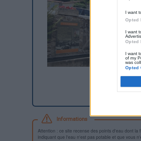
I want t
Opted 
I want 
Advertis
Opted 
I want t
of my P
was col
Opted 
Informations
Attention : ce site recense des points d'eau dont la f
indiquant que l'eau n'est pas potable et que vous n'