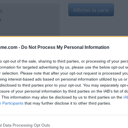
Afficher la carte
e)
s
sme.com -
Do Not Process My Personal Information
020
to opt-out of the sale, sharing to third parties, or processing of your per
formation for targeted advertising by us, please use the below opt-out s
r selection. Please note that after your opt-out request is processed y
eing interest-based ads based on personal information utilized by us or
itue sur la gauche, route des
disclosed to third parties prior to your opt-out. You may separately opt-
ement fraîche.
losure of your personal information by third parties on the IAB’s list of
. This information may also be disclosed by us to third parties on the
IA
Participants
that may further disclose it to other third parties.
l Data Processing Opt Outs