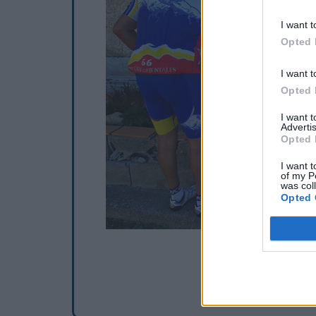
I want t
Opted 
I want t
Opted 
I want 
Advertis
Opted 
I want t
of my P
was col
Opted 