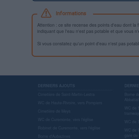
Informations
Attention : ce site recense des points d'eau dont la f
indiquant que l'eau n'est pas potable et que vous n'
Si vous constatez qu'un point d'eau n'est pas potable,
DERNIERS AJOUTS
DERNI
Cimetière de Saint-Martin-Lestra
Borne d
Abbatial
WC de Haute-Rivoire, vers Pompiers
WC de S
Cimetière de Meys
tramwa
WC de Curemonte, vers l'église
WC de S
Robinet de Curemonte, vers l'église
WC de C
gare de
Borne d'Aubazines