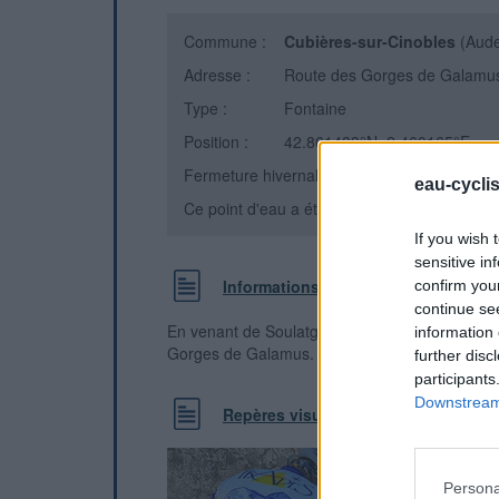
Commune :
Cubières-sur-Cinobles
(Aud
Adresse :
Route des Gorges de Galamu
Type :
Fontaine
Position :
42.861483°N, 2.460165°E
Fermeture hivernale : non
eau-cycli
Ce point d'eau a été ajouté par
Andre L
en 2
If you wish 
sensitive in
Informations complémentaires
confirm you
continue se
En venant de Soulatgé, ce robinet/fontaine se s
information 
Gorges de Galamus. Faible débit. Eau moyenn
further disc
participants
Downstream 
Repères visuels
Persona