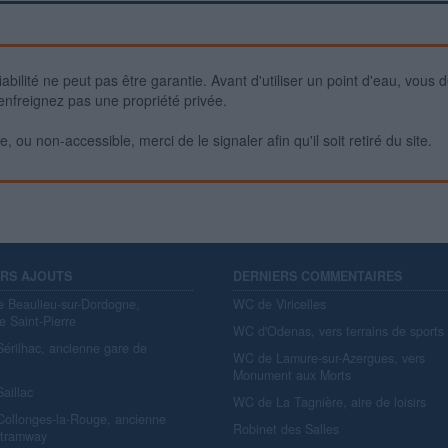
iabilité ne peut pas être garantie. Avant d'utiliser un point d'eau, vous 
enfreignez pas une propriété privée.
 ou non-accessible, merci de le signaler afin qu'il soit retiré du site.
ERS AJOUTS
DERNIERS COMMENTAIRES
e Beaulieu-sur-Dordogne,
WC de Viricelles
e Saint-Pierre
WC d'Odenas, vers terrains de sports
érilhac, ancienne gare de
WC de Lamure-sur-Azergues, vers
y
Monument aux Morts
aillac
WC de La Tagnière, aire de loisirs
ollonges-la-Rouge, ancienne
Robinet des Salles
 tramway