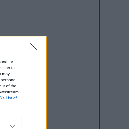
sonal or
ection to
ou may
 personal
out of the
 downstream
B’s List of