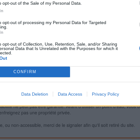
o opt-out of the Sale of my Personal Data.
In
Signaler une erreur
to opt-out of processing my Personal Data for Targeted
ing.
In
o opt-out of Collection, Use, Retention, Sale, and/or Sharing
ersonal Data that Is Unrelated with the Purposes for which it
lected.
Out
CONFIRM
Data Deletion
Data Access
Privacy Policy
iabilité ne peut pas être garantie. Avant d'utiliser un point d'eau, vous 
enfreignez pas une propriété privée.
 ou non-accessible, merci de le signaler afin qu'il soit retiré du site.