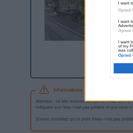
I want t
Opted 
I want 
Advertis
Opted 
I want t
of my P
was col
Opted 
Informations
Attention : ce site recense des points d'eau dont la f
indiquant que l'eau n'est pas potable et que vous n'
Si vous constatez qu'un point d'eau n'est pas potable,