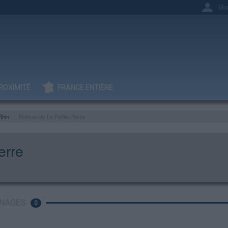
Mo
ROXIMITÉ
FRANCE ENTIÈRE
Rhin
Robinet de La Petite-Pierre
erre
NAGES
0