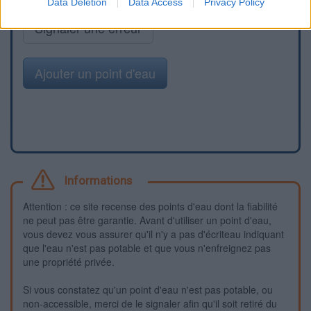
Data Deletion
Data Access
Privacy Policy
Signaler une erreur
Ajouter un point d'eau
Informations
Attention : ce site recense des points d'eau dont la fiabilité
ne peut pas être garantie. Avant d'utiliser un point d'eau,
vous devez vous assurer qu'il n'y a pas d'écriteau indiquant
que l'eau n'est pas potable et que vous n'enfreignez pas
une propriété privée.
Si vous constatez qu'un point d'eau n'est pas potable, ou
non-accessible, merci de le signaler afin qu'il soit retiré du