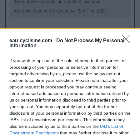
Fermeture hivernale : information inconnue
Ce point d'eau a été ajouté par
Ben T
en 2021
Informations complémentaires
eau-cyclisme.com -
Do Not Process My Personal
Sur l'esplanade en face de la mairie.
Information
If you wish to opt-out of the sale, sharing to third parties, or
Repères visuels
processing of your personal or sensitive information for
targeted advertising by us, please use the below opt-out
section to confirm your selection. Please note that after your
opt-out request is processed you may continue seeing
interest-based ads based on personal information utilized by
us or personal information disclosed to third parties prior to
your opt-out. You may separately opt-out of the further
disclosure of your personal information by third parties on the
IAB’s list of downstream participants. This information may
also be disclosed by us to third parties on the
IAB’s List of
Downstream Participants
that may further disclose it to other
Afficher la carte
third parties.