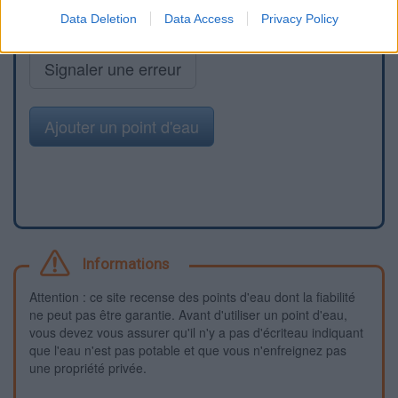
Data Deletion
Data Access
Privacy Policy
Signaler une erreur
Ajouter un point d'eau
Informations
Attention : ce site recense des points d'eau dont la fiabilité
ne peut pas être garantie. Avant d'utiliser un point d'eau,
vous devez vous assurer qu'il n'y a pas d'écriteau indiquant
que l'eau n'est pas potable et que vous n'enfreignez pas
une propriété privée.