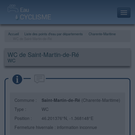
Toggl
navig
Accueil
Liste des points d'eau par départements
Charente-Maritime
WC de Saint-Martin-de-Ré
WC de Saint-Martin-de-Ré
WC
Commune :
Saint-Martin-de-Ré
(Charente-Maritime)
Type :
WC
Position :
46.201376°N, -1.368148°E
Fermeture hivernale : information inconnue