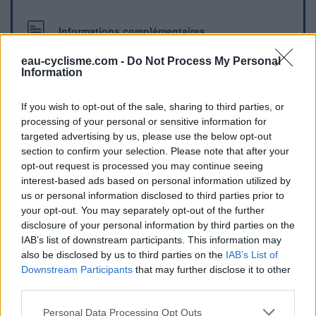
Informations complémentaires
Les toilettes se trouvent sur le côté Sud de la place de la
eau-cyclisme.com -
Do Not Process My Personal
Information
République en centre-ville, à côté d'un portail gris.
If you wish to opt-out of the sale, sharing to third parties, or
Repères visuels
processing of your personal or sensitive information for
targeted advertising by us, please use the below opt-out
section to confirm your selection. Please note that after your
opt-out request is processed you may continue seeing
interest-based ads based on personal information utilized by
us or personal information disclosed to third parties prior to
your opt-out. You may separately opt-out of the further
disclosure of your personal information by third parties on the
IAB’s list of downstream participants. This information may
Afficher la carte
also be disclosed by us to third parties on the
IAB’s List of
Downstream Participants
that may further disclose it to other
third parties.
Personal Data Processing Opt Outs