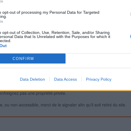
In
to opt-out of processing my Personal Data for Targeted
ing.
Signaler une erreur
In
o opt-out of Collection, Use, Retention, Sale, and/or Sharing
ersonal Data that Is Unrelated with the Purposes for which it
lected.
Out
CONFIRM
Data Deletion
Data Access
Privacy Policy
iabilité ne peut pas être garantie. Avant d'utiliser un point d'eau, vous 
enfreignez pas une propriété privée.
 ou non-accessible, merci de le signaler afin qu'il soit retiré du site.