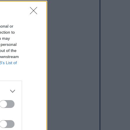
sonal or
ection to
ou may
 personal
out of the
 downstream
B’s List of