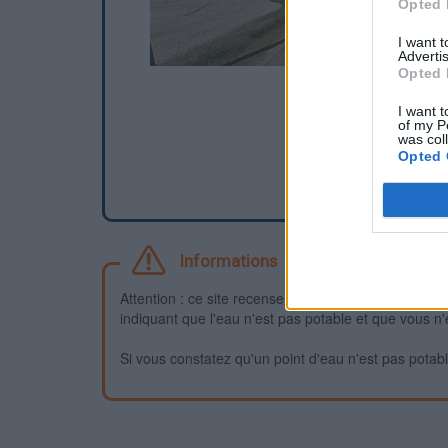
Opted 
I want 
Advertis
Opted 
I want t
of my P
was col
Opted 
Informations
Attention : ce site recense des points d'eau dont la f
indiquant que l'eau n'est pas potable et que vous n'
Si vous constatez qu'un point d'eau n'est pas potable,