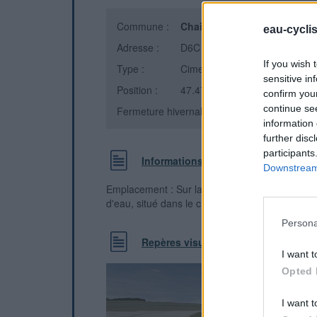
Commune :
Chaignay
(Côte-d'Or)
eau-cycli
Adresse :
D6C
If you wish 
Type :
Cimetière
sensitive in
Position :
47.479556°N, 5.066378°E
confirm you
continue se
Fermeture hivernale : information inconnue
information 
further disc
participants
Informations complémentaires
Downstream 
Emplacement : Sur la route D6C Route de V
d'eau, situé dans le cimetière entre CHAIGN
Persona
Repères visuels
I want t
Opted 
I want t