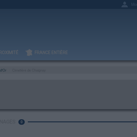
Mo
ROXIMITÉ
FRANCE ENTIÈRE
d'Or
Cimetière de Chaignay
NAGES
0