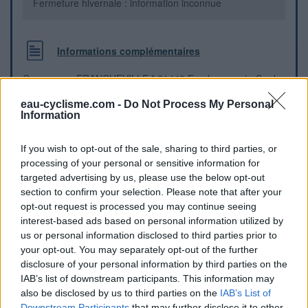
Fermeture hivernale : information inconnue
Informations complémentaires
Commune : FRANCHEVILLE * 21440 Emplacement : Sur la
route principale D103 entre FRANCHEVILLE et VERNOT, à
eau-cyclisme.com -
Do Not Process My Personal
côté du lavoir, 500 m environ avant entrée du village, vers
Information
cimetière, terrain de foot et tennis. Remarques : Route
D103 rue du cimetière, fontaine avec bac en pierre En
descendant direction VERNOT sur la droite En remontant
If you wish to opt-out of the sale, sharing to third parties, or
direction FRANCHEVILLE sur la gauche
processing of your personal or sensitive information for
targeted advertising by us, please use the below opt-out
section to confirm your selection. Please note that after your
Repères visuels
opt-out request is processed you may continue seeing
interest-based ads based on personal information utilized by
us or personal information disclosed to third parties prior to
your opt-out. You may separately opt-out of the further
disclosure of your personal information by third parties on the
IAB’s list of downstream participants. This information may
also be disclosed by us to third parties on the
IAB’s List of
Downstream Participants
that may further disclose it to other