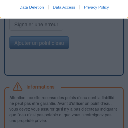
Data Deletion
Data Access
Privacy Policy
Signaler une erreur
Ajouter un point d'eau
Informations
Attention : ce site recense des points d'eau dont la fiabilité
ne peut pas être garantie. Avant d'utiliser un point d'eau,
vous devez vous assurer qu'il n'y a pas d'écriteau indiquant
que l'eau n'est pas potable et que vous n'enfreignez pas
une propriété privée.