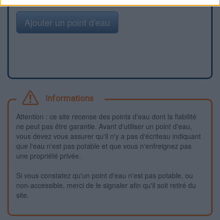
Ajouter un point d'eau
Informations
Attention : ce site recense des points d'eau dont la fiabilité
ne peut pas être garantie. Avant d'utiliser un point d'eau,
vous devez vous assurer qu'il n'y a pas d'écriteau indiquant
que l'eau n'est pas potable et que vous n'enfreignez pas
une propriété privée.
Si vous constatez qu'un point d'eau n'est pas potable, ou
non-accessible, merci de le signaler afin qu'il soit retiré du
site.