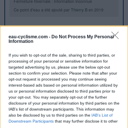
Fermeture hivernale : information inconnue
Ce point d'eau a été ajouté par
Thierry B
en 2019
Informations complémentaires
eau-cyclisme.com -
Do Not Process My Personal
Le robinet se situe dans l'angle à droite de l'entrée.
Information
If you wish to opt-out of the sale, sharing to third parties, or
Repères visuels
processing of your personal or sensitive information for
targeted advertising by us, please use the below opt-out
section to confirm your selection. Please note that after your
opt-out request is processed you may continue seeing
interest-based ads based on personal information utilized by
us or personal information disclosed to third parties prior to
your opt-out. You may separately opt-out of the further
disclosure of your personal information by third parties on the
IAB’s list of downstream participants. This information may
also be disclosed by us to third parties on the
IAB’s List of
Downstream Participants
that may further disclose it to other
Afficher la carte
third parties.