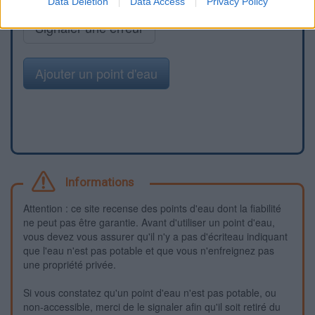
Data Deletion
Data Access
Privacy Policy
Signaler une erreur
Ajouter un point d'eau
Informations
Attention : ce site recense des points d'eau dont la fiabilité
ne peut pas être garantie. Avant d'utiliser un point d'eau,
vous devez vous assurer qu'il n'y a pas d'écriteau indiquant
que l'eau n'est pas potable et que vous n'enfreignez pas
une propriété privée.
Si vous constatez qu'un point d'eau n'est pas potable, ou
non-accessible, merci de le signaler afin qu'il soit retiré du