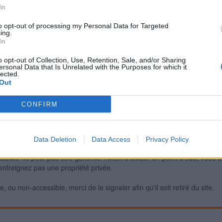
In
to opt-out of processing my Personal Data for Targeted
ing.
Signaler une erreur
In
o opt-out of Collection, Use, Retention, Sale, and/or Sharing
ersonal Data that Is Unrelated with the Purposes for which it
lected.
Out
CONFIRM
Data Deletion
Data Access
Privacy Policy
iabilité ne peut pas être garantie. Avant d'utiliser un point d'eau, vous 
enfreignez pas une propriété privée.
 ou non-accessible, merci de le signaler afin qu'il soit retiré du site.