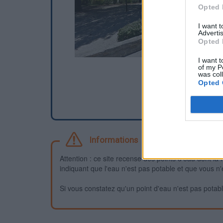
Opted 
I want 
Advertis
Opted 
I want t
of my P
was col
Opted 
Informations
Attention : ce site recense des points d'eau dont la f
indiquant que l'eau n'est pas potable et que vous n'
Si vous constatez qu'un point d'eau n'est pas potable,