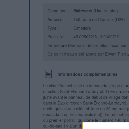
Commune :
Malrevers
(Haute-Loire)
Adresse :
140 route de Charraix (D26)
Type :
Cimetière
Position :
45.095072°N, 3.96697°E
Fermeture hivernale : information inconnue
Ce point d'eau a été ajouté par
Erwan F
en 
Informations complémentaires
Le cimetière est situé en dehors du village à 
direction Saint-Étienne-Lardeyrol. 1) En prov
juste avant le panneau de début de village dans
dans la D26 direction Saint-Étienne-Lardeyrol.
droite qui est une allée oblique de 30 mètres q
(macadam en très mauvais état). Le robinet est à
du premier portail, qui porte le numéro 140 (plu
cul-de-sac il y a un deuxième portail donnant da