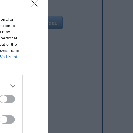
sonal or
Ajouter un point d'eau
ection to
ou may
 personal
out of the
 downstream
B’s List of