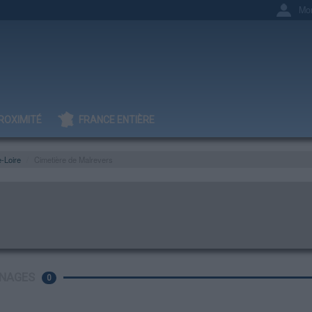
Mo
ROXIMITÉ
FRANCE ENTIÈRE
-Loire
Cimetière de Malrevers
NAGES
0