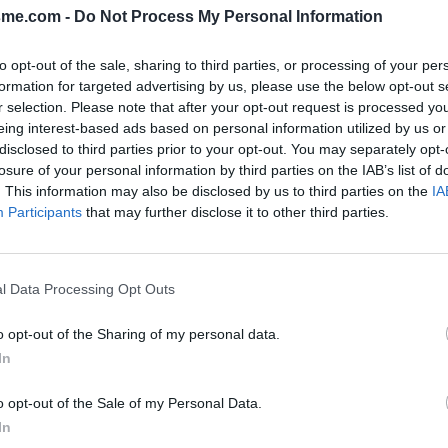
aint-Étienne-Lardeyrol sur la
sme.com -
Do Not Process My Personal Information
 repérer le cimetière en
 dans la deuxième allée, entre le
to opt-out of the sale, sharing to third parties, or processing of your per
ge dangereux et celui annonçant
Signaler une erreur
formation for targeted advertising by us, please use the below opt-out s
ée qui mène au portail du
r selection. Please note that after your opt-out request is processed y
eing interest-based ads based on personal information utilized by us or
disclosed to third parties prior to your opt-out. You may separately opt-
losure of your personal information by third parties on the IAB’s list of
. This information may also be disclosed by us to third parties on the
IA
Participants
that may further disclose it to other third parties.
l Data Processing Opt Outs
o opt-out of the Sharing of my personal data.
In
o opt-out of the Sale of my Personal Data.
In