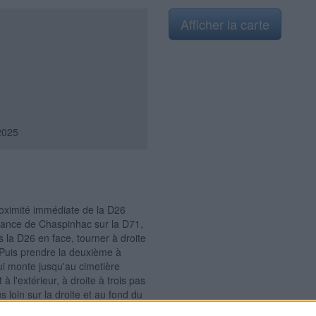
Afficher la carte
2025
proximité immédiate de la D26
enance de Chaspinhac sur la D71,
 la D26 en face, tourner à droite
 Puis prendre la deuxième à
ui monte jusqu'au cimetière
 l'extérieur, à droite à trois pas
s loin sur la droite et au fond du
ns la partie plus récente, mais il