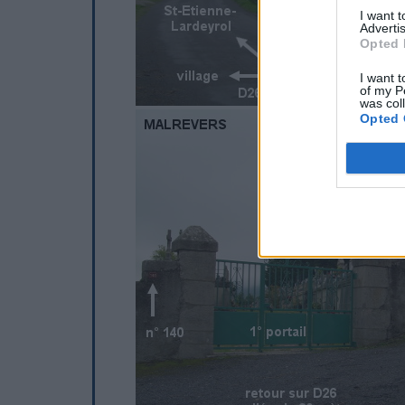
I want 
Advertis
Opted 
I want t
of my P
was col
Opted 