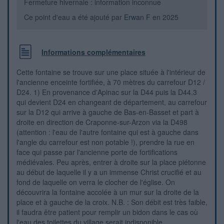
Fermeture hivernale : information inconnue
Ce point d'eau a été ajouté par
Erwan F
en 2025
Informations complémentaires
Cette fontaine se trouve sur une place située à l'intérieur de
l'ancienne enceinte fortifiée, à 70 mètres du carrefour D12 /
D24. 1) En provenance d'Apinac sur la D44 puis la D44.3
qui devient D24 en changeant de département, au carrefour
sur la D12 qui arrive à gauche de Bas-en-Basset et part à
droite en direction de Craponne-sur-Arzon via la D498
(attention : l'eau de l'autre fontaine qui est à gauche dans
l'angle du carrefour est non potable !), prendre la rue en
face qui passe par l'ancienne porte de fortifications
médiévales. Peu après, entrer à droite sur la place piétonne
au début de laquelle il y a un immense Christ crucifié et au
fond de laquelle on verra le clocher de l'église. On
découvrira la fontaine accolée à un mur sur la droite de la
place et à gauche de la croix. N.B. : Son débit est très faible,
il faudra être patient pour remplir un bidon dans le cas où
l'eau des toilettes du village serait indisponible.