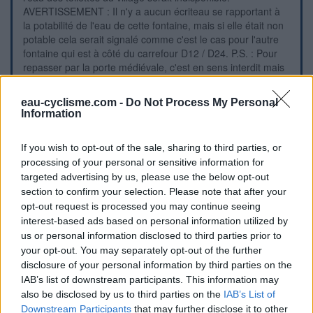
AVERTISSEMENT : Il n'y a aucun écriteau se rapportant à
la potabilité de l'eau de cette fontaine, mais si elle était non
potable cela serait signalé comme c'est le cas pour l'autre
fontaine qui est à côté du carrefour D12 / D24. P.S. : Pour
repasser par la porte médiévale, c'est en sens interdit mais
il y a moins de 60 mètres à parcourir, à pied. 2) En
provenance de Saint-André-de-Chalencon sur la D29, au
eau-cyclisme.com -
Do Not Process My Personal
stop sur la D12 tourner à droite (en direction du centre du
Information
village). Puis au carrefour avec la D24, tourner à droite pour
passer sous l'arche de la porte médiévale et trouver la
If you wish to opt-out of the sale, sharing to third parties, or
fontaine qui est près de la grande croix, comme en fin du
processing of your personal or sensitive information for
point 1.
targeted advertising by us, please use the below opt-out
section to confirm your selection. Please note that after your
Repères visuels
opt-out request is processed you may continue seeing
interest-based ads based on personal information utilized by
us or personal information disclosed to third parties prior to
your opt-out. You may separately opt-out of the further
disclosure of your personal information by third parties on the
IAB’s list of downstream participants. This information may
also be disclosed by us to third parties on the
IAB’s List of
Downstream Participants
that may further disclose it to other