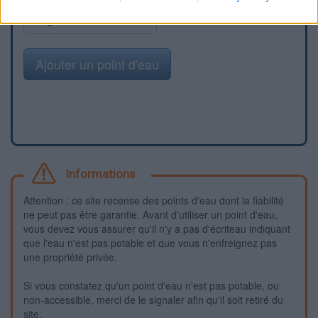
Signaler une erreur
Ajouter un point d'eau
Informations
Attention : ce site recense des points d'eau dont la fiabilité
ne peut pas être garantie. Avant d'utiliser un point d'eau,
vous devez vous assurer qu'il n'y a pas d'écriteau indiquant
que l'eau n'est pas potable et que vous n'enfreignez pas
une propriété privée.
Si vous constatez qu'un point d'eau n'est pas potable, ou
non-accessible, merci de le signaler afin qu'il soit retiré du
site.