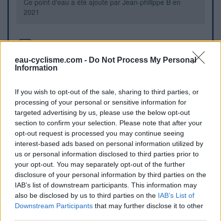
Ce point d'eau a été ajouté par
Jean-philippe B
en
2021
Informations complémentaires
eau-cyclisme.com -
Do Not Process My Personal
Fontaine le long de la route
Information
If you wish to opt-out of the sale, sharing to third parties, or
Repères visuels
processing of your personal or sensitive information for
targeted advertising by us, please use the below opt-out
section to confirm your selection. Please note that after your
opt-out request is processed you may continue seeing
interest-based ads based on personal information utilized by
us or personal information disclosed to third parties prior to
your opt-out. You may separately opt-out of the further
disclosure of your personal information by third parties on the
IAB’s list of downstream participants. This information may
also be disclosed by us to third parties on the
IAB’s List of
Downstream Participants
that may further disclose it to other
Afficher la carte
third parties.