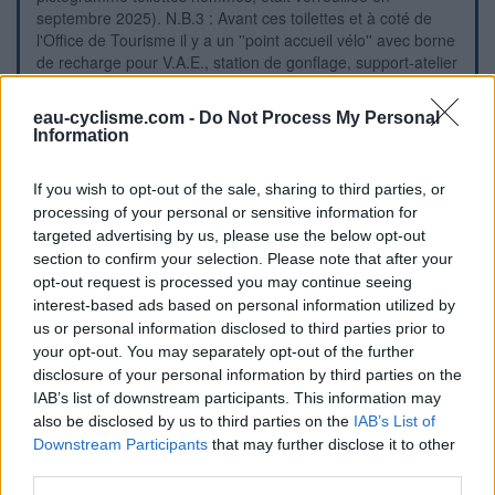
septembre 2025). N.B.3 : Avant ces toilettes et à coté de
l'Office de Tourisme il y a un ''point accueil vélo'' avec borne
de recharge pour V.A.E., station de gonflage, support-atelier
avec outils de réparation en libre-service. P.S. : Si on
continue tout droit dans la rue Saint-Antoine, on débouchera
eau-cyclisme.com -
Do Not Process My Personal
en T sur la D76 qui en sens obligatoire rejoint la D103 (tout
Information
droit en direction de Retournac, ou à gauche qui contourne
l'hypercentre puis part en direction de Tence).
If you wish to opt-out of the sale, sharing to third parties, or
processing of your personal or sensitive information for
Repères visuels
targeted advertising by us, please use the below opt-out
section to confirm your selection. Please note that after your
opt-out request is processed you may continue seeing
interest-based ads based on personal information utilized by
us or personal information disclosed to third parties prior to
your opt-out. You may separately opt-out of the further
disclosure of your personal information by third parties on the
IAB’s list of downstream participants. This information may
also be disclosed by us to third parties on the
IAB’s List of
Downstream Participants
that may further disclose it to other
third parties.