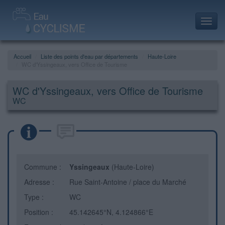
Toggl
navig
Accueil
Liste des points d'eau par départements
Haute-Loire
WC d'Yssingeaux, vers Office de Tourisme
WC d'Yssingeaux, vers Office de Tourisme
WC
Commune :
Yssingeaux
(Haute-Loire)
Adresse :
Rue Saint-Antoine / place du Marché
Type :
WC
Position :
45.142645°N, 4.124866°E