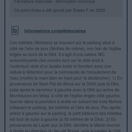
Fermeture hivernale : information inconnue
Ce point d'eau a été ajouté par
Erwan F
en 2025
Informations complémentaires
Ces toilettes (fléchées) se trouvent sur le parking situé à
côté de l'aire de jeux (fléchés de même), non loin de l'église
érigée au bord de la D64. Il s'agit d'une cabine WC
autonettoyante (les urinoirs sont sur le côté droit à
l'extérieur) doté d'un lavabo-boite tri-fonction avec une
cellule à détection pour la commande de l'écoulement de
l'eau (mettre la main bien en haut pour la déclencher). 1) En
provenance de Saint-Pal-de-Mons sur la D500 puis la D64,
juste après le carrefour à gauche avec la D66 qui arrive de
Montfaucon-en-Velay, à côté de l'église érigée côté gauche,
tourner dans la première à droite en suivant les trois flèches
indiquant le parking, les toilettes et l'aire de jeux. Peu après,
entrer à gauche sur le parking, le petit bâtiment des toilettes
est tout de suite à gauche (à 50 mètres de la D64). 2) En
provenance de Lapte (sur la D65, derrière la Mairie tourner
à droite en direction du lieu-dit Buniat, puis surveiller le côté