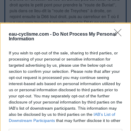
droit après le petit pont pour prendre la ''route de Buniat'',
puis dans ce lieu-dit la ''route de Treyches'' à droite, on
rejoint ensuite la D66 tout droit, puis au carrefour en T où il
y a une croix tourner à gauche : c'est la D64) en passant
par des petites routes et en arrivant sur la D64, après le
virage à droite autour de l'église érigée côté droit, tourner à
eau-cyclisme.com -
Do Not Process My Personal
Information
gauche en direction des toilettes puis entrer à gauche sur le
parking (au fond duquel il y a l'aire de jeux sur la droite)
pour trouver les toilettes sur la gauche.
If you wish to opt-out of the sale, sharing to third parties, or
processing of your personal or sensitive information for
targeted advertising by us, please use the below opt-out
Repères visuels
section to confirm your selection. Please note that after your
opt-out request is processed you may continue seeing
interest-based ads based on personal information utilized by
us or personal information disclosed to third parties prior to
your opt-out. You may separately opt-out of the further
disclosure of your personal information by third parties on the
IAB’s list of downstream participants. This information may
also be disclosed by us to third parties on the
IAB’s List of
Downstream Participants
that may further disclose it to other
third parties.