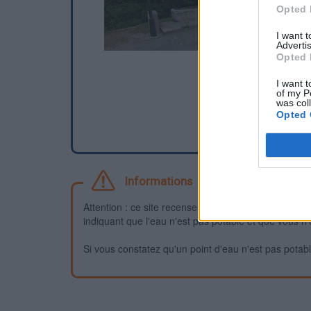
Opted 
I want 
Advertis
Opted 
I want t
of my P
was col
Opted 
Informations
Attention : ce site recense des points d'eau dont la f
indiquant que l'eau n'est pas potable et que vous n'
Si vous constatez qu'un point d'eau n'est pas potable,