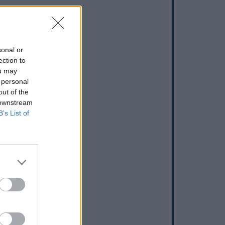
sonal or
ection to
ou may
 personal
out of the
 downstream
B’s List of