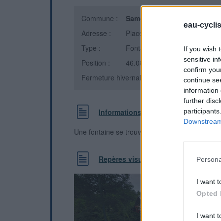
Commune :
Samoëns
(Haute-Savoie)
eau-cycli
Adresse :
Place de Bérouze
Type :
Fontaine
If you wish 
sensitive in
Position :
46.085847°N, 6.716316°E
confirm you
Fermeture hivernale : information inconnue
continue se
information 
further disc
participants
Informations complémentaires
Downstream 
Une fontaine se trouve à côté du lavoir, en fac
Repères visuels
Persona
I want t
Opted 
I want t