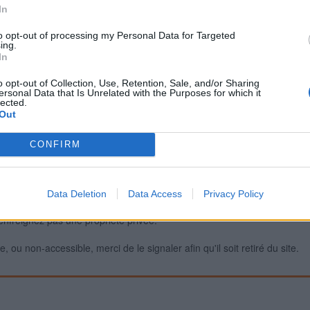
In
to opt-out of processing my Personal Data for Targeted
ing.
Signaler une erreur
In
o opt-out of Collection, Use, Retention, Sale, and/or Sharing
ersonal Data that Is Unrelated with the Purposes for which it
lected.
Out
CONFIRM
Data Deletion
Data Access
Privacy Policy
iabilité ne peut pas être garantie. Avant d'utiliser un point d'eau, vous 
enfreignez pas une propriété privée.
 ou non-accessible, merci de le signaler afin qu'il soit retiré du site.