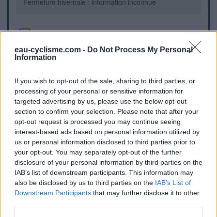
Fermeture hivernale : information inconnue
Informations complémentaires
eau-cyclisme.com -
Do Not Process My Personal
Une fontaine se trouve dans la partie finale de l'ascension
Information
d'Avoriaz
If you wish to opt-out of the sale, sharing to third parties, or
Repères visuels
processing of your personal or sensitive information for
targeted advertising by us, please use the below opt-out
section to confirm your selection. Please note that after your
opt-out request is processed you may continue seeing
interest-based ads based on personal information utilized by
us or personal information disclosed to third parties prior to
your opt-out. You may separately opt-out of the further
disclosure of your personal information by third parties on the
IAB’s list of downstream participants. This information may
also be disclosed by us to third parties on the
IAB’s List of
Afficher la carte
Downstream Participants
that may further disclose it to other
third parties.