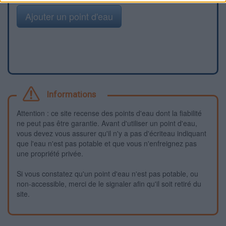
Ajouter un point d'eau
Informations
Attention : ce site recense des points d'eau dont la fiabilité
ne peut pas être garantie. Avant d'utiliser un point d'eau,
vous devez vous assurer qu'il n'y a pas d'écriteau indiquant
que l'eau n'est pas potable et que vous n'enfreignez pas
une propriété privée.
Si vous constatez qu'un point d'eau n'est pas potable, ou
non-accessible, merci de le signaler afin qu'il soit retiré du
site.