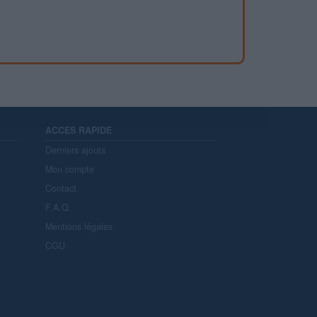
ACCES RAPIDE
Derniers ajouts
Mon compte
Contact
F.A.Q.
Mentions légales
CGU