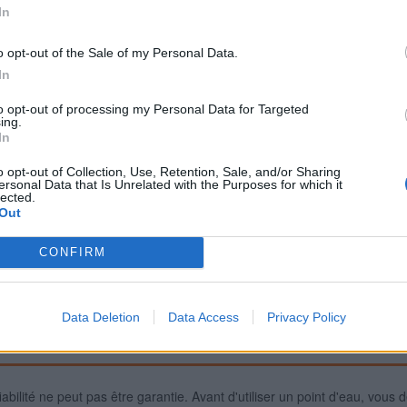
In
o opt-out of the Sale of my Personal Data.
Signaler une erreur
In
to opt-out of processing my Personal Data for Targeted
ing.
In
o opt-out of Collection, Use, Retention, Sale, and/or Sharing
ersonal Data that Is Unrelated with the Purposes for which it
lected.
Out
CONFIRM
Data Deletion
Data Access
Privacy Policy
iabilité ne peut pas être garantie. Avant d'utiliser un point d'eau, vous 