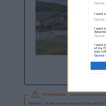
Opted 
I want t
Opted 
I want 
Advertis
Opted 
I want t
of my P
was col
Opted 
Informations
Attention : ce site recense des points d'eau dont la f