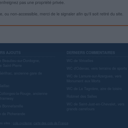
enfreignez pas une propriété privée.
 ou non-accessible, merci de le signaler afin qu'il soit retiré du site.
ERS AJOUTS
DERNIERS COMMENTAIRES
e Beaulieu-sur-Dordogne,
WC de Viricelles
e Saint-Pierre
WC d'Odenas, vers terrains de sports
érilhac, ancienne gare de
WC de Lamure-sur-Azergues, vers
y
Monument aux Morts
aillac
WC de La Tagnière, aire de loisirs
ollonges-la-Rouge, ancienne
Robinet des Salles
 tramway
WC de Saint-Just-en-Chevalet, vers
e Bonnefamille
grands carrefours
e de Picherande
es sites :
cols cyclisme
,
carte des cols de France