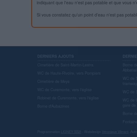
indiquant que l'eau n'est pas potable et que vous n'
Si vous constatez qu'un point d'eau n'est pas potable,
DERNIERS AJOUTS
DERNI
Cimetière de Saint-Martin-Lestra
Borne d
Abbatial
WC de Haute-Rivoire, vers Pompiers
WC de S
Cimetière de Meys
tramwa
WC de Curemonte, vers l'église
WC de S
Robinet de Curemonte, vers l'église
WC de C
gare de
Borne d'Aubazines
Borne d
Fontain
Programmation
LIGNEY SS2I
- Webdesign
Véronique Vilmant
. Autr