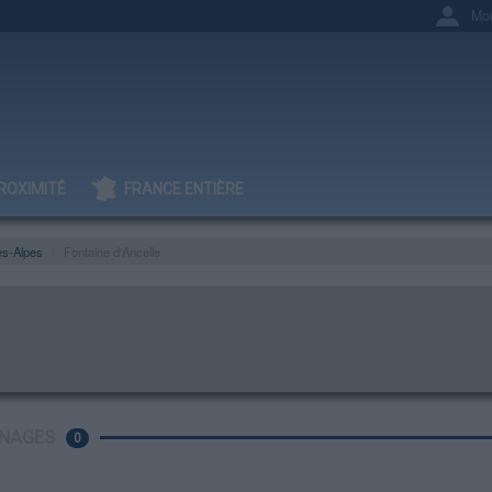
Mo
ROXIMITÉ
FRANCE ENTIÈRE
es-Alpes
Fontaine d'Ancelle
NAGES
0