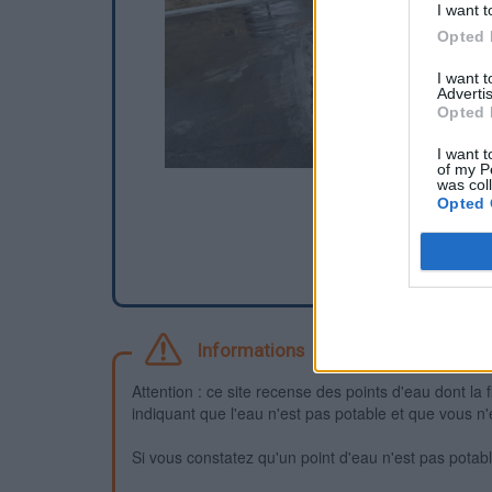
I want t
Opted 
I want 
Advertis
Opted 
I want t
of my P
was col
Opted 
Informations
Attention : ce site recense des points d'eau dont la f
indiquant que l'eau n'est pas potable et que vous n'
Si vous constatez qu'un point d'eau n'est pas potable,