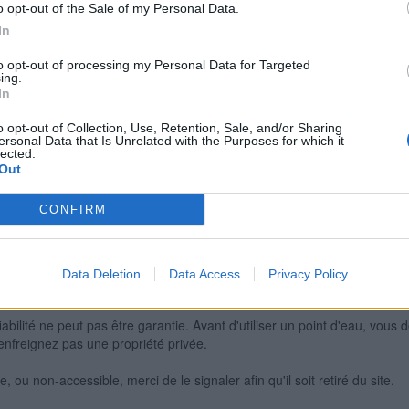
o opt-out of the Sale of my Personal Data.
In
to opt-out of processing my Personal Data for Targeted
Signaler une erreur
ing.
In
o opt-out of Collection, Use, Retention, Sale, and/or Sharing
ersonal Data that Is Unrelated with the Purposes for which it
lected.
Out
CONFIRM
Data Deletion
Data Access
Privacy Policy
iabilité ne peut pas être garantie. Avant d'utiliser un point d'eau, vous 
enfreignez pas une propriété privée.
 ou non-accessible, merci de le signaler afin qu'il soit retiré du site.