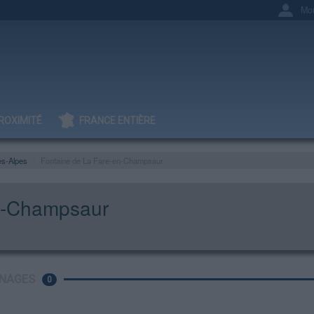
Mo
ROXIMITÉ
FRANCE ENTIÈRE
es-Alpes
Fontaine de La Fare-en-Champsaur
n-Champsaur
NAGES
0