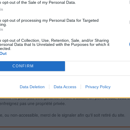
o opt-out of the Sale of my Personal Data.
In
to opt-out of processing my Personal Data for Targeted
Signaler une erreur
ing.
In
o opt-out of Collection, Use, Retention, Sale, and/or Sharing
ersonal Data that Is Unrelated with the Purposes for which it
lected.
Out
CONFIRM
Data Deletion
Data Access
Privacy Policy
iabilité ne peut pas être garantie. Avant d'utiliser un point d'eau, vous 
enfreignez pas une propriété privée.
 ou non-accessible, merci de le signaler afin qu'il soit retiré du site.