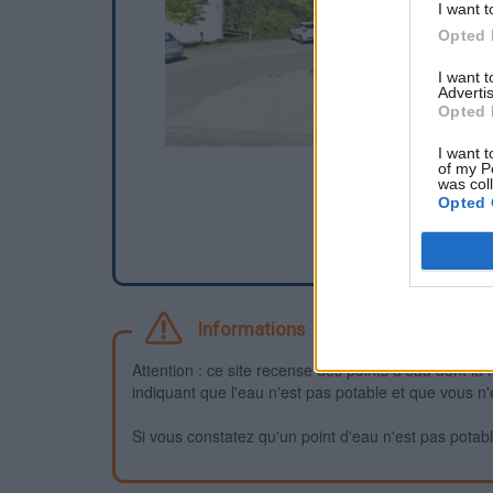
I want t
Opted 
I want 
Advertis
Opted 
I want t
of my P
was col
Opted 
Informations
Attention : ce site recense des points d'eau dont la f
indiquant que l'eau n'est pas potable et que vous n'
Si vous constatez qu'un point d'eau n'est pas potable,