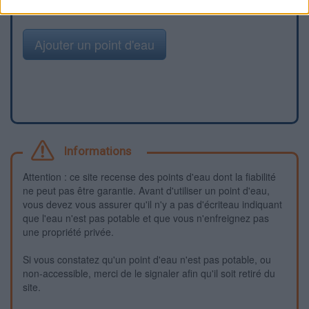
Ajouter un point d'eau
Informations
Attention : ce site recense des points d'eau dont la fiabilité
ne peut pas être garantie. Avant d'utiliser un point d'eau,
vous devez vous assurer qu'il n'y a pas d'écriteau indiquant
que l'eau n'est pas potable et que vous n'enfreignez pas
une propriété privée.
Si vous constatez qu'un point d'eau n'est pas potable, ou
non-accessible, merci de le signaler afin qu'il soit retiré du
site.