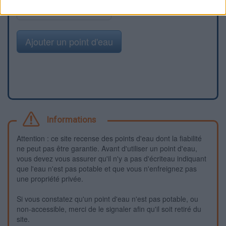
Signaler une erreur
Ajouter un point d'eau
Informations
Attention : ce site recense des points d'eau dont la fiabilité
ne peut pas être garantie. Avant d'utiliser un point d'eau,
vous devez vous assurer qu'il n'y a pas d'écriteau indiquant
que l'eau n'est pas potable et que vous n'enfreignez pas
une propriété privée.
Si vous constatez qu'un point d'eau n'est pas potable, ou
non-accessible, merci de le signaler afin qu'il soit retiré du
site.