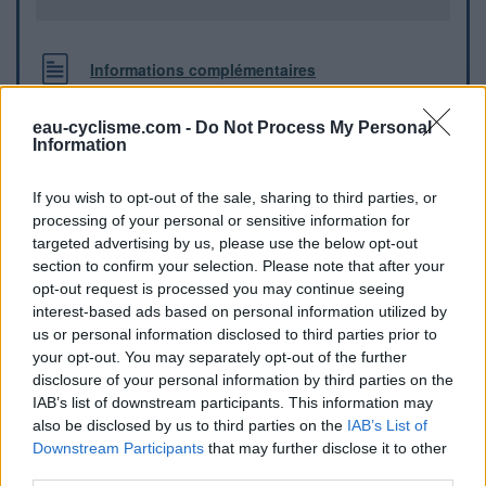
Informations complémentaires
Sous l'avancée de toit du bâtiment situé en face de l'entrée
eau-cyclisme.com -
Do Not Process My Personal
de la chapelle.
Information
Repères visuels
If you wish to opt-out of the sale, sharing to third parties, or
processing of your personal or sensitive information for
targeted advertising by us, please use the below opt-out
section to confirm your selection. Please note that after your
opt-out request is processed you may continue seeing
interest-based ads based on personal information utilized by
us or personal information disclosed to third parties prior to
your opt-out. You may separately opt-out of the further
disclosure of your personal information by third parties on the
IAB’s list of downstream participants. This information may
also be disclosed by us to third parties on the
IAB’s List of
Downstream Participants
that may further disclose it to other
Afficher la carte
third parties.